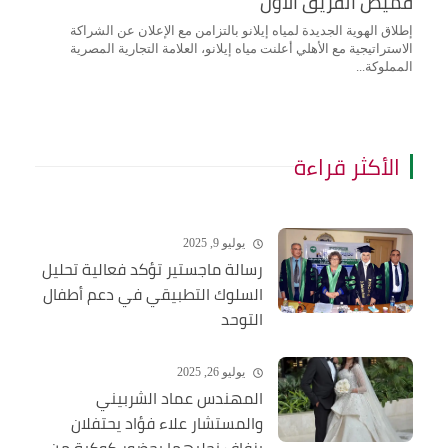
قميص الفريق الأول
إطلاق الهوية الجديدة لمياه إيلانو بالتزامن مع الإعلان عن الشراكة
الاستراتيجية مع الأهلي أعلنت مياه إيلانو، العلامة التجارية المصرية
المملوكة...
الأكثر قراءة
يوليو 9, 2025
رسالة ماجستير تؤكد فعالية تحليل
السلوك التطبيقي في دعم أطفال
التوحد
يوليو 26, 2025
المهندس عماد الشربيني
والمستشار علاء فؤاد يحتفلان
بزفاف نجليهما بحضور كوكبة من