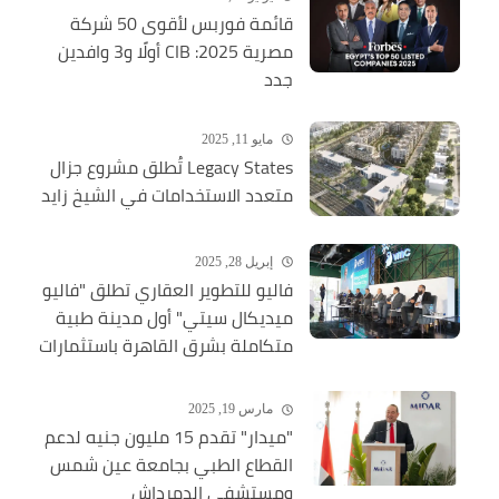
قائمة فوربس لأقوى 50 شركة
مصرية 2025: CIB أولًا و3 وافدين
جدد
مايو 11, 2025
Legacy States تُطلق مشروع جزال
متعدد الاستخدامات في الشيخ زايد
إبريل 28, 2025
فاليو للتطوير العقاري تطلق "فاليو
ميديكال سيتي" أول مدينة طبية
متكاملة بشرق القاهرة باستثمارات
ضخمة
مارس 19, 2025
"ميدار" تقدم 15 مليون جنيه لدعم
القطاع الطبي بجامعة عين شمس
ومستشفى الدمرداش