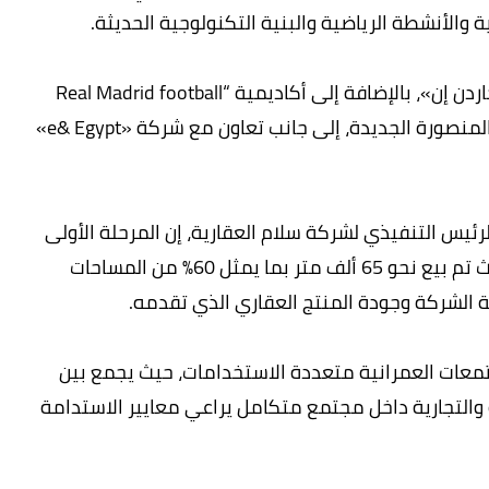
والأنشطة الرياضية والبنية التكنولوجية الحديثة.
ويضم المشروع شراكات حصرية مع «هيلتون جاردن إن»، بالإضافة إلى أكاديمية “Real Madrid football
academy”، في أول ظهور للأكاديمية بمدينة المنصورة الجديدة، إلى جانب تعاون مع شركة «e& Egypt»
ئيس التنفيذي لشركة سلام العقارية، إن المرحلة الأولى
من المشروع شهدت طلبًا قويًا من العملاء، حيث تم بيع نحو 65 ألف متر بما يمثل 60% من المساحات
الشركة وجودة المنتج العقاري الذي تقدمه.
تمعات العمرانية متعددة الاستخدامات، حيث يجمع بين
ة والتجارية داخل مجتمع متكامل يراعي معايير الاستدامة