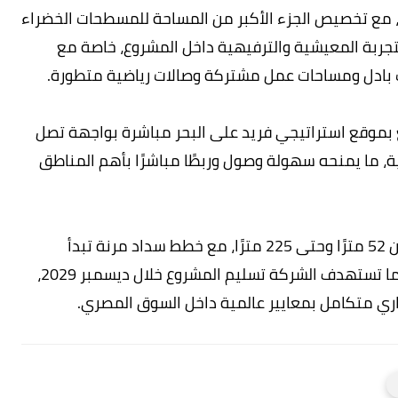
المشروع يمتد على مساحة 20 فدانًا، مع تخصيص الجزء الأكبر من المساحة للمسطحات الخضراء
تجربة المعيشية والترفيهية داخل المشروع، خاصة مع
 بادل ومساحات عمل مشتركة وصالات رياضية متطورة.
ع بموقع استراتيجي فريد على البحر مباشرة بواجهة تصل
رئيسية، ما يمنحه سهولة وصول وربطًا مباشرًا بأهم المناطق
وأكد أن المشروع يوفر وحدات بمساحات تبدأ من 52 مترًا وحتى 225 مترًا، مع خطط سداد مرنة تبدأ
بمقدم 10% وفترات تقسيط حتى 8 سنوات، فيما تستهدف الشركة تسليم المشروع خلال ديسمبر 2029،
 متكامل بمعايير عالمية داخل السوق المصري.