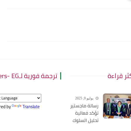
كثر قراءة
ترجمة فورية لـThe Leaders- EG
يوليو 9, 2025
رسالة ماجستير
red by
Translate
تؤكد فعالية
تحليل السلوك
التطبيقي في