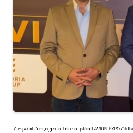
شاركت AOD أبو عمر للتطوير العقاري بقوة ضمن فعاليات AVION EXPO المقام بمدينة المنصورة، حيث استعرضت