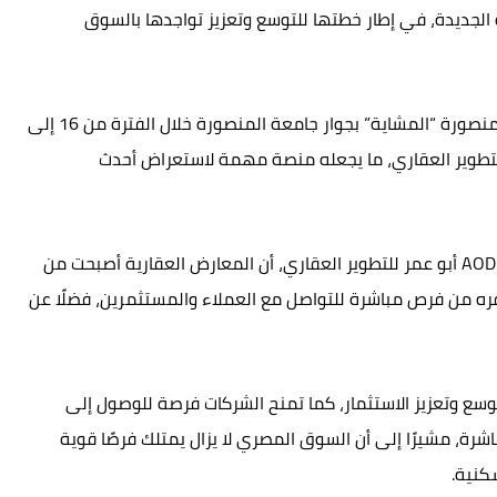
لجديدة، في إطار خطتها للتوسع وتعزيز تواجدها بالسوق
ويُقام المعرض داخل قاعة الماسية على كورنيش المنصورة “المشاية” بجوار جامعة المنصورة خلال الفترة من 16 إلى
ركات التطوير العقاري، ما يجعله منصة مهمة لاستعراض أحدث
وأكد عبد الرحمن أبو عمر، رئيس مجلس إدارة شركة AOD أبو عمر للتطوير العقاري، أن المعارض العقارية أصبحت من
وفره من فرص مباشرة للتواصل مع العملاء والمستثمرين، فضلًا عن
وسع وتعزيز الاستثمار، كما تمنح الشركات فرصة للوصول إلى
رة، مشيرًا إلى أن السوق المصري لا يزال يمتلك فرصًا قوية
كنية.