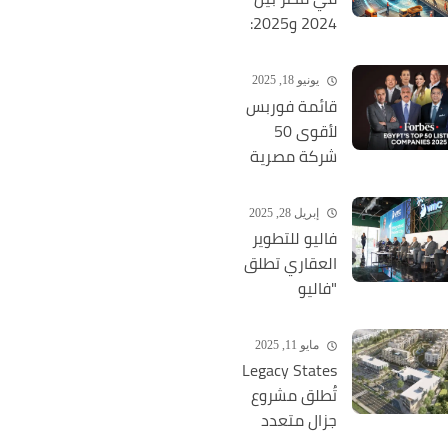
2024 و2025:
إنجازات حالية
ورؤية طموحة
يونيو 18, 2025
للمستقبل"
قائمة فوربس
لأقوى 50
شركة مصرية
2025: CIB أولًا
و3 وافدين جدد
إبريل 28, 2025
فاليو للتطوير
العقاري تطلق
"فاليو
ميديكال
سيتي" أول
مايو 11, 2025
مدينة طبية
Legacy States
متكاملة
تُطلق مشروع
بشرق القاهرة
جزال متعدد
باستثمارات
الاستخدامات