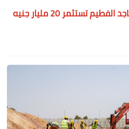
«چنكشن» ينطلق رسميًا.. ماجد الفطيم تستثمر 20 مليار جنيه