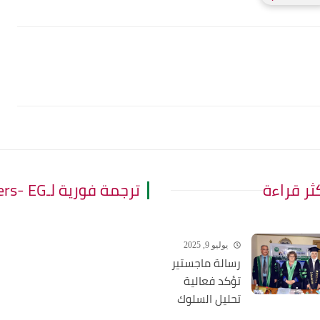
كثر قراءة
ترجمة فورية لـThe Leaders- EG
يوليو 9, 2025
رسالة ماجستير
تؤكد فعالية
تحليل السلوك
التطبيقي في