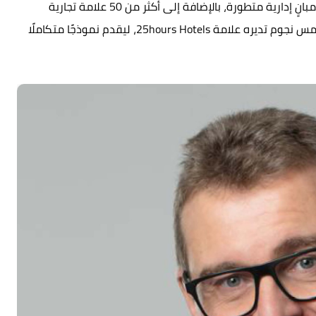
ويضم المشروع نحو 440 وحدة مكتبية داخل ثمانية مبانٍ إدارية متطورة، بالإضافة إلى أكثر من 50 علامة تجارية
ومطعمًا ومقهى، فضلًا عن فندق فاخر من فئة الخمس نجوم تديره علامة 25hours Hotels، ليقدم نموذجًا متكاملًا