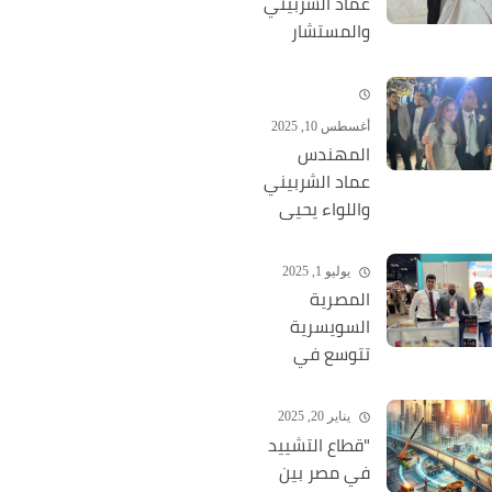
عماد الشربيني
والمستشار
علاء فؤاد
يحتفلان بزفاف
نجليهما
أغسطس 10, 2025
بحضور كوكبة
المهندس
من الشخصيات
عماد الشربيني
العامة
واللواء يحيى
أبو بكر
يحتفلان
يوليو 1, 2025
بخطوبة
المصرية
نجليهما
السويسرية
تتوسع في
التصدير
لأمريكا عبر
يناير 20, 2025
Fancy Food
"قطاع التشييد
Show
في مصر بين