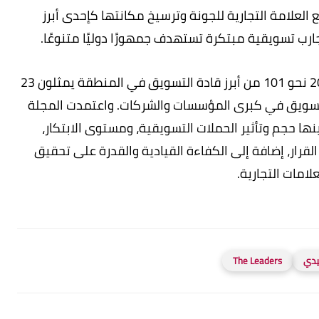
العلامة التجارية للجونة وترسيخ مكانتها كإحدى أبرز
ارب تسويقية مبتكرة تستهدف جمهورًا دوليًا متنوعًا.
وضمت قائمة فوربس الشرق الأوسط لعام 2026 نحو 101 من أبرز قادة التسويق في المنطقة يمثلون 23
تسويق في كبرى المؤسسات والشركات. واعتمدت المجلة
ها حجم وتأثير الحملات التسويقية، ومستوى الابتكار،
قرار، إضافة إلى الكفاءة القيادية والقدرة على تحقيق
امات التجارية.
يدي
The Leaders