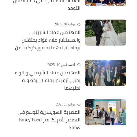
السلوك التطبيقي في دعم أطفال
التوحد
يوليو 26, 2025
المهندس عماد الشربيني
والمستشار علاء فؤاد يحتفلان
بزفاف نجليهما بحضور كوكبة من
الشخصيات العامة
أغسطس 10, 2025
المهندس عماد الشربيني واللواء
يحيى أبو بكر يحتفلان بخطوبة
نجليهما
يوليو 1, 2025
المصرية السويسرية تتوسع في
التصدير لأمريكا عبر Fancy Food
Show