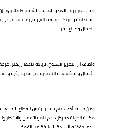
وقال عمر رزق، العضو المنتدب لشركة «انطلاق»، إن
الاستدامة والابتكار وجودة التجربة، بما يساهم في
الأعمال وصناع القرار.
وأضاف أن التقرير السنوي لريادة الأعمال يمثل مرجعًا
الأعمال والمؤسسات التنموية عبر تقديم رؤية واضح
ومن جانبه، أكد هيثم سمير، رئيس القطاع التجاري بم
مكانة الجونة كمركز داعم لنمو الأعمال والابتكار وا
الذي حققته النسخة السابقة من القمة.