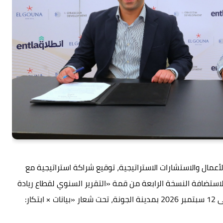
عمال والاستشارات الاستراتيجية، توقيع شراكة استراتيجية مع
لاستضافة النسخة الرابعة من قمة «التقرير السنوي لقطاع ريادة
الأعمال المصري» SDR 2026، خلال الفترة من 10 إلى 12 سبتمبر 2026 بمدينة الجونة، تحت شعار «بيانات × ابتكار: