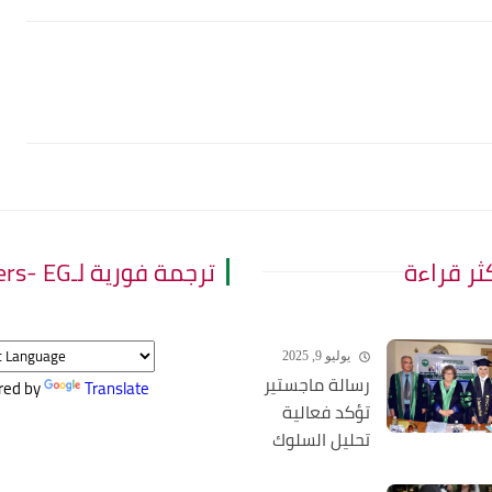
كثر قراءة
ترجمة فورية لـThe Leaders- EG
يوليو 9, 2025
رسالة ماجستير
red by
Translate
تؤكد فعالية
تحليل السلوك
التطبيقي في