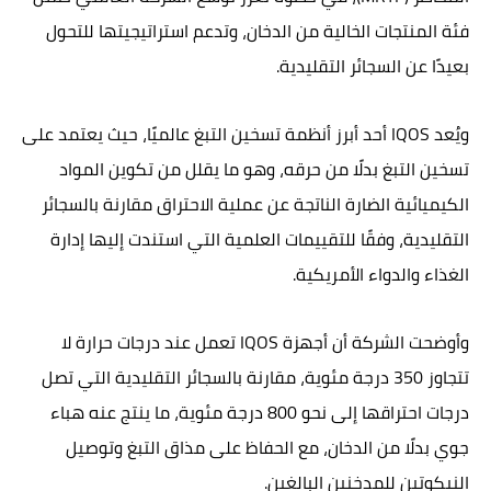
فئة المنتجات الخالية من الدخان، وتدعم استراتيجيتها للتحول
بعيدًا عن السجائر التقليدية.
ويُعد IQOS أحد أبرز أنظمة تسخين التبغ عالميًا، حيث يعتمد على
تسخين التبغ بدلًا من حرقه، وهو ما يقلل من تكوين المواد
الكيميائية الضارة الناتجة عن عملية الاحتراق مقارنة بالسجائر
التقليدية، وفقًا للتقييمات العلمية التي استندت إليها إدارة
الغذاء والدواء الأمريكية.
وأوضحت الشركة أن أجهزة IQOS تعمل عند درجات حرارة لا
تتجاوز 350 درجة مئوية، مقارنة بالسجائر التقليدية التي تصل
درجات احتراقها إلى نحو 800 درجة مئوية، ما ينتج عنه هباء
جوي بدلًا من الدخان، مع الحفاظ على مذاق التبغ وتوصيل
النيكوتين للمدخنين البالغين.