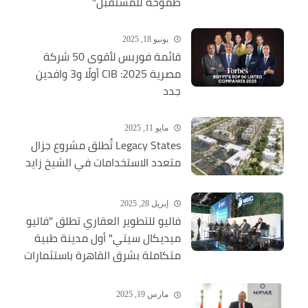
طموحة للمستقبل"
يونيو 18, 2025
قائمة فوربس لأقوى 50 شركة
مصرية 2025: CIB أولًا و3 وافدين
جدد
مايو 11, 2025
Legacy States تُطلق مشروع جزال
متعدد الاستخدامات في الشيخ زايد
إبريل 28, 2025
فاليو للتطوير العقاري تطلق "فاليو
ميديكال سيتي" أول مدينة طبية
متكاملة بشرق القاهرة باستثمارات
ضخمة
مارس 19, 2025