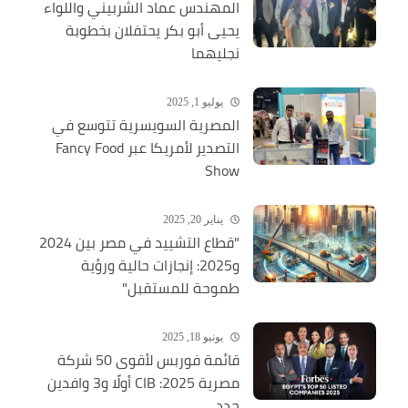
المهندس عماد الشربيني واللواء
يحيى أبو بكر يحتفلان بخطوبة
نجليهما
يوليو 1, 2025
المصرية السويسرية تتوسع في
التصدير لأمريكا عبر Fancy Food
Show
يناير 20, 2025
"قطاع التشييد في مصر بين 2024
و2025: إنجازات حالية ورؤية
طموحة للمستقبل"
يونيو 18, 2025
قائمة فوربس لأقوى 50 شركة
مصرية 2025: CIB أولًا و3 وافدين
جدد