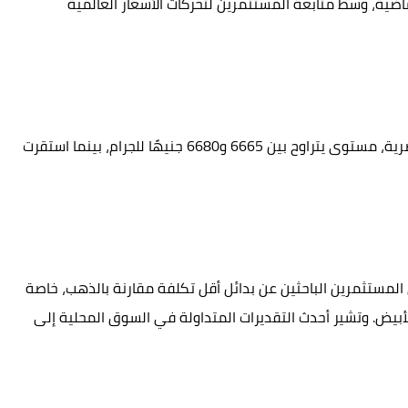
لماضية، وسط متابعة المستثمرين لتحركات الأسعار العالمية
وسجل الذهب عيار 21، الأكثر تداولًا في السوق المصرية، مستوى يتراوح بين 6665 و6680 جنيهًا للجرام، بينما استقرت
لمستثمرين الباحثين عن بدائل أقل تكلفة مقارنة بالذهب، خاصة
أبيض. وتشير أحدث التقديرات المتداولة في السوق المحلية إلى