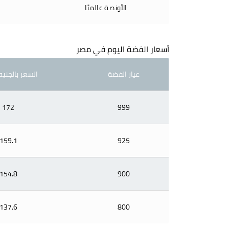
الأونصة عالميًا
أسعار الفضة اليوم في مصر
عيار الفضة
السعر بالجنيه
172
999
159.1
925
154.8
900
137.6
800